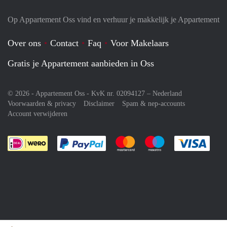
Op Appartement Oss vind en verhuur je makkelijk je Appartement
Over ons
Contact
Faq
Voor Makelaars
Gratis je Appartement aanbieden in Oss
© 2026 - Appartement Oss - KvK nr. 02094127 –
Nederland
Voorwaarden & privacy
Disclaimer
Spam & nep-accounts
Account verwijderen
Je rekent gemakkelijk af met Paypal
Je rekent gemakkelijk af met M
Je rekent gemakkelij
Je re