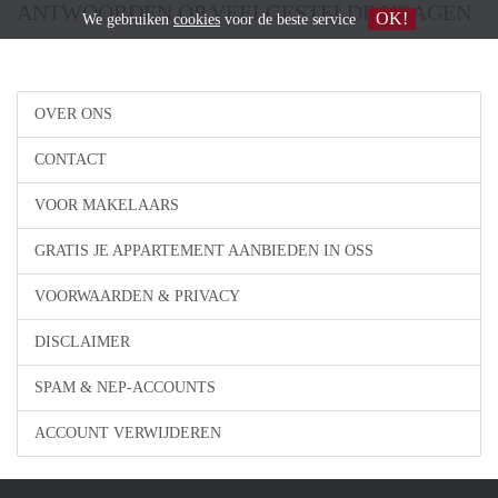
ANTWOORDEN OP VEELGESTELDE VRAGEN
OK!
We gebruiken
cookies
voor de beste service
OVER ONS
CONTACT
VOOR MAKELAARS
GRATIS JE APPARTEMENT AANBIEDEN IN OSS
VOORWAARDEN & PRIVACY
DISCLAIMER
SPAM & NEP-ACCOUNTS
ACCOUNT VERWIJDEREN