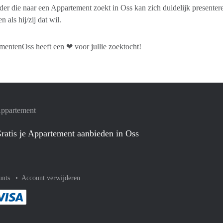
er die naar een Appartement zoekt in Oss kan zich duidelijk presenter
 als hij/zij dat wil.
entenOss heeft een ❤ voor jullie zoektocht!
Appartement
ratis je Appartement aanbieden in Oss
unts
Account verwijderen
met Paypal
kelijk af met Mastercard
ent gemakkelijk af met Meastro
Je rekent gemakkelijk af met Visa