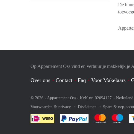
De huurd
toevoegen
Appartem
Op Appartement Oss vind en verhuur je makkelijk je 
Over ons
Contact
Faq
Voor Makelaars
G
© 2026 - Appartement Oss - KvK nr. 02094127 –
Nederland
Voorwaarden & privacy
Disclaimer
Spam & nep-acco
Je rekent gemakkelijk af 
Je rekent gemak
Je rek