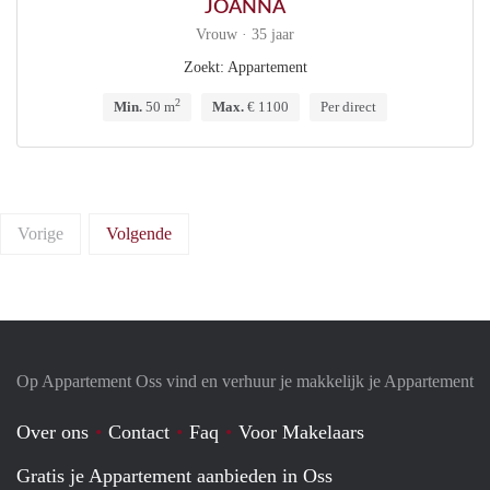
JOANNA
Vrouw · 35 jaar
Zoekt: Appartement
2
Min.
50 m
Max.
€ 1100
Per direct
Vorige
Volgende
Op Appartement Oss vind en verhuur je makkelijk je Appartement
Over ons
Contact
Faq
Voor Makelaars
Gratis je Appartement aanbieden in Oss