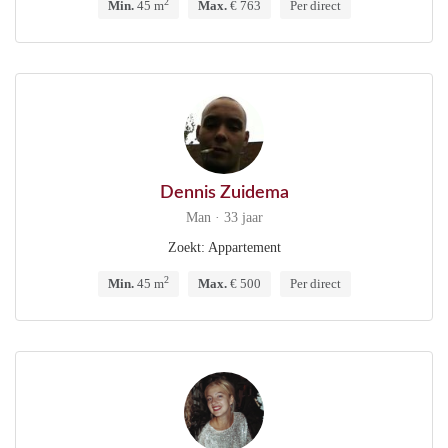
2
Min.
45 m
Max.
€ 763
Per direct
Dennis Zuidema
Man · 33 jaar
Zoekt: Appartement
2
Min.
45 m
Max.
€ 500
Per direct