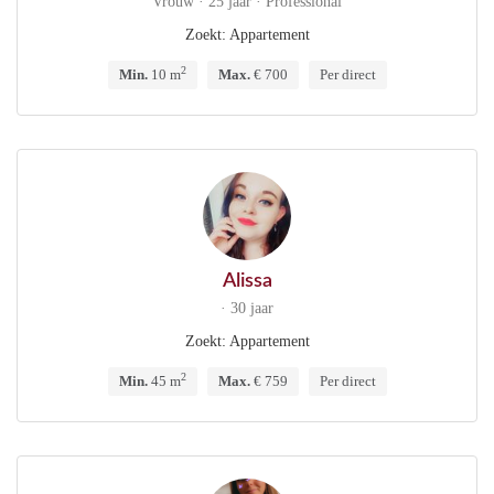
Vrouw · 25 jaar · Professional
Zoekt: Appartement
2
Min.
10 m
Max.
€ 700
Per direct
Alissa
· 30 jaar
Zoekt: Appartement
2
Min.
45 m
Max.
€ 759
Per direct