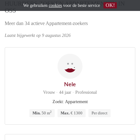
HUURDERS ZOEKEN APPARTEMENTEN IN
OK!
We gebruiken
cookies
voor de beste service
OSS
Meer dan 34 actieve Appartement-zoekers
Laatst bijgewerkt op 9 augustus 2026
Nele
Vrouw · 44 jaar · Professional
Zoekt: Appartement
2
Min.
50 m
Max.
€ 1300
Per direct