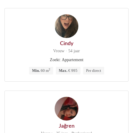
Cindy
Vrouw · 54 jaar
Zoekt: Appartement
2
Min.
60 m
Max.
€ 995
Per direct
Jağren