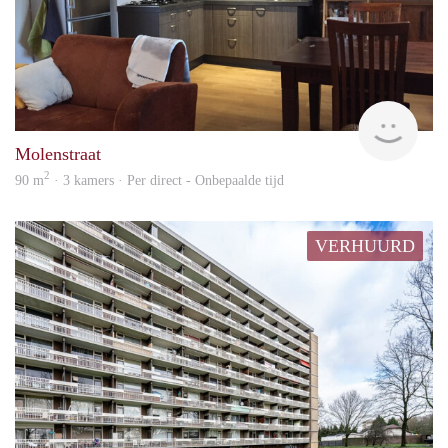
Behe
Molenstraat
2
90 m
· 3 kamers · Per direct - Onbepaalde tijd
VERHUURD