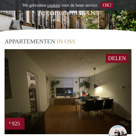
OK!
We gebruiken
cookies
voor de beste service
Appartement in Oss
APPARTEMENTEN
IN OSS
DELEN
925
€
Fabi