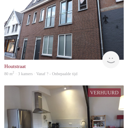
Behe
Houtstraat
2
80 m
· 3 kamers · Vanaf ? - Onbepaalde tijd
VERHUURD