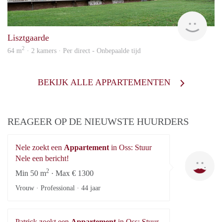
KI
Lisztgaarde
2
64 m
· 2 kamers · Per direct - Onbepaalde tijd
BEKIJK ALLE APPARTEMENTEN
REAGEER OP DE NIEUWSTE HUURDERS
Nele zoekt een
Appartement
in Oss: Stuur
Ne
Nele een bericht!
2
Min 50 m
· Max € 1300
Vrouw · Professional ·
44 jaar
Patrick zoekt een
Appartement
in Oss: Stuur