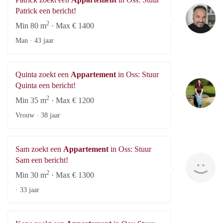
Pa
Patrick een bericht!
2
Min 80 m
· Max € 1400
Man ·
43 jaar
Quinta zoekt een
Appartement
in Oss: Stuur
Qu
Quinta een bericht!
2
Min 35 m
· Max € 1200
Vrouw ·
38 jaar
Sam zoekt een
Appartement
in Oss: Stuur
S
Sam een bericht!
2
Min 30 m
· Max € 1300
·
33 jaar