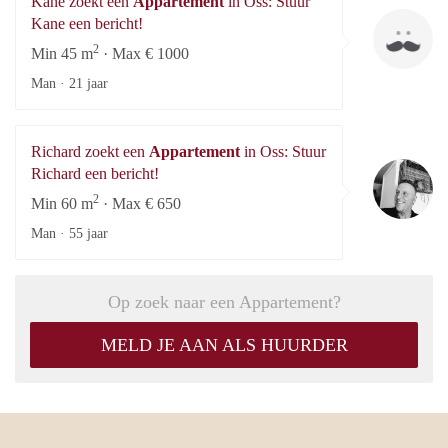
Kane zoekt een
Appartement
in Oss: Stuur
Ka
Kane een bericht!
2
Min 45 m
· Max € 1000
Man ·
21 jaar
Richard zoekt een
Appartement
in Oss: Stuur
Ri
Richard een bericht!
2
Min 60 m
· Max € 650
Man ·
55 jaar
Op zoek naar een Appartement?
MELD JE AAN ALS HUURDER