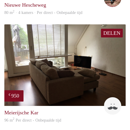
Nieuwe Hescheweg
2
80 m
· 4 kamers · Per direct - Onbepaalde tijd
DELEN
950
€
Mark
Meierijsche Kar
2
96 m
Per direct - Onbepaalde tijd