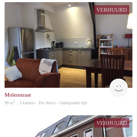
VERHUURD
Behe
Molenstraat
2
90 m
· 3 kamers · Per direct - Onbepaalde tijd
VERHUURD