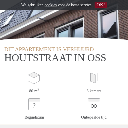
OK!
We gebruiken
cookies
voor de beste service
DIT APPARTEMENT IS VERHUURD
HOUTSTRAAT IN OSS
2
80 m
3 kamers
∞
?
Begindatum
Onbepaalde tijd