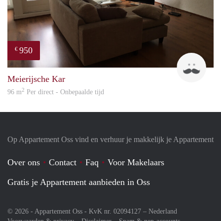
950
€
Mark
Meierijsche Kar
2
96 m
Per direct - Onbepaalde tijd
Op Appartement Oss vind en verhuur je makkelijk je Appartement
Over ons
Contact
Faq
Voor Makelaars
Gratis je Appartement aanbieden in Oss
© 2026 - Appartement Oss - KvK nr. 02094127 –
Nederland