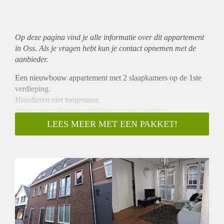
Op deze pagina vind je alle informatie over dit
appartement
in Oss. Als je vragen hebt kun je contact opnemen met de
aanbieder.
Een nieuwbouw appartement met 2 slaapkamers op de 1ste
verdieping.
Huisdieren niet toegestaan.
Appartement is gelegen in het centrum van Oss.
Vele winkels, restaurants etc liggen om de hoek.
LEES MEER MET EEN PAKKET!
Centraal gelegen tussen Nijmegen, Tilburg en ’s-
Hertogenbosch.
Centraal station op ca 5 minuten lopen.
Huurprijs € 1095,00
geheel gemeubileerd, exclusief g/w/e/internet.