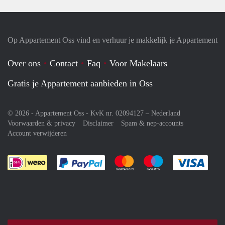
Op Appartement Oss vind en verhuur je makkelijk je Appartement
Over ons
Contact
Faq
Voor Makelaars
Gratis je Appartement aanbieden in Oss
© 2026 - Appartement Oss - KvK nr. 02094127 –
Nederland
Voorwaarden & privacy
Disclaimer
Spam & nep-accounts
Account verwijderen
Je rekent gemakkelijk af met Paypal
Je rekent gemakkelijk af met M
Je rekent gemakkelij
Je re