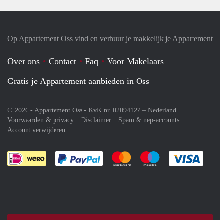
Op Appartement Oss vind en verhuur je makkelijk je Appartement
Over ons
Contact
Faq
Voor Makelaars
Gratis je Appartement aanbieden in Oss
© 2026 - Appartement Oss - KvK nr. 02094127 –
Nederland
Voorwaarden & privacy
Disclaimer
Spam & nep-accounts
Account verwijderen
Je rekent gemakkelijk af met Paypal
Je rekent gemakkelijk af met M
Je rekent gemakkelij
Je re