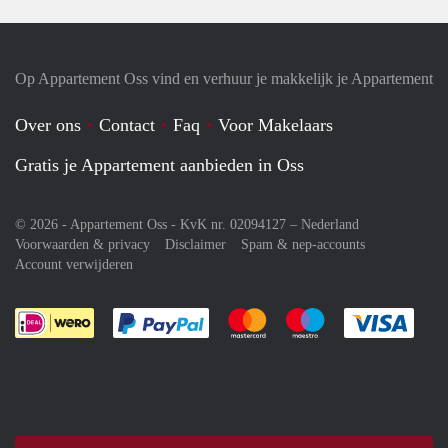
Op Appartement Oss vind en verhuur je makkelijk je Appartement
Over ons
Contact
Faq
Voor Makelaars
Gratis je Appartement aanbieden in Oss
© 2026 - Appartement Oss - KvK nr. 02094127 –
Nederland
Voorwaarden & privacy
Disclaimer
Spam & nep-accounts
Account verwijderen
Je rekent gemakkelijk af met Paypal
Je rekent gemakkelijk af met M
Je rekent gemakkelij
Je re