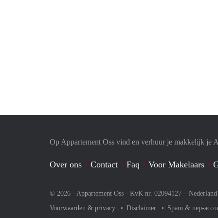
Op Appartement Oss vind en verhuur je makkelijk je 
Over ons
Contact
Faq
Voor Makelaars
G
© 2026 - Appartement Oss - KvK nr. 02094127 –
Nederland
Voorwaarden & privacy
Disclaimer
Spam & nep-acco