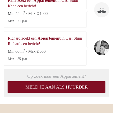
Kane zoekt een
Appartement
in Oss: Stuur
Ka
Kane een bericht!
2
Min 45 m
· Max € 1000
Man ·
21 jaar
Richard zoekt een
Appartement
in Oss: Stuur
Ri
Richard een bericht!
2
Min 60 m
· Max € 650
Man ·
55 jaar
Op zoek naar een Appartement?
MELD JE AAN ALS HUURDER