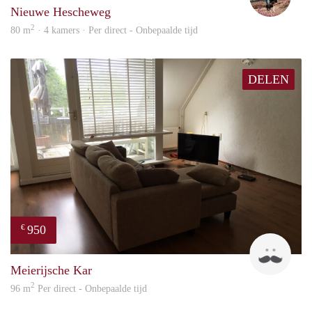
Nieuwe Hescheweg
2
80 m
· 4 kamers · Per direct - Onbepaalde tijd
DELEN
950
€
Mark
Meierijsche Kar
2
96 m
Per direct - Onbepaalde tijd