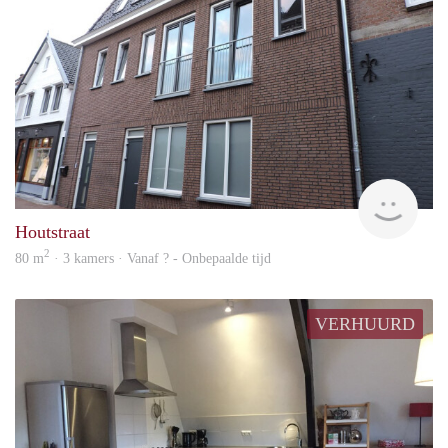
Behe
Houtstraat
2
80 m
· 3 kamers · Vanaf ? - Onbepaalde tijd
VERHUURD