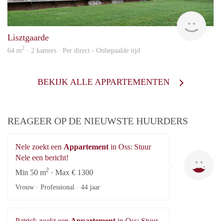
KI
Lisztgaarde
2
64 m
· 2 kamers · Per direct - Onbepaalde tijd
BEKIJK ALLE APPARTEMENTEN
REAGEER OP DE NIEUWSTE HUURDERS
Nele zoekt een
Appartement
in Oss: Stuur
Ne
Nele een bericht!
2
Min 50 m
· Max € 1300
Vrouw · Professional ·
44 jaar
Patrick zoekt een
Appartement
in Oss: Stuur