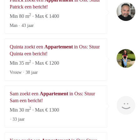
Pa
Patrick een bericht!
2
Min 80 m
· Max € 1400
Man ·
43 jaar
Quinta zoekt een
Appartement
in Oss: Stuur
Qu
Quinta een bericht!
2
Min 35 m
· Max € 1200
Vrouw ·
38 jaar
Sam zoekt een
Appartement
in Oss: Stuur
S
Sam een bericht!
2
Min 30 m
· Max € 1300
·
33 jaar