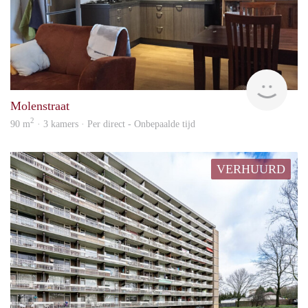
Behe
Molenstraat
2
90 m
· 3 kamers · Per direct - Onbepaalde tijd
VERHUURD