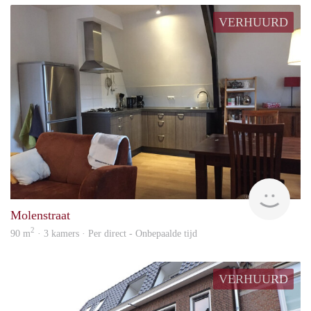
VERHUURD
Behe
Molenstraat
2
90 m
· 3 kamers · Per direct - Onbepaalde tijd
VERHUURD