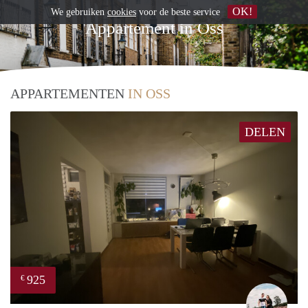
OK!
We gebruiken
cookies
voor de beste service
Appartement in Oss
APPARTEMENTEN
IN OSS
DELEN
925
€
Fabi