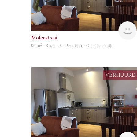
Molenstraat
2
90 m
· 3 kamers · Per direct - Onbepaalde tijd
VERHUURD