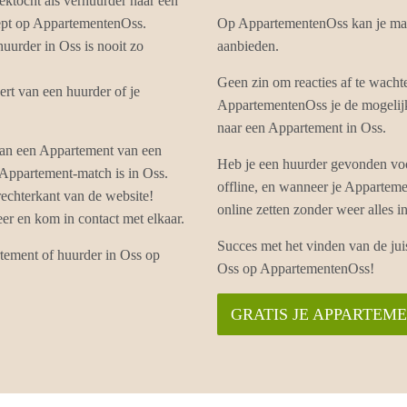
ektocht als verhuurder naar een
iept op AppartementenOss.
Op AppartementenOss kan je mak
uurder in Oss is nooit zo
aanbieden.
Geen zin om reacties af te wacht
rt van een huurder of je
AppartementenOss je de mogelijk
naar een Appartement in Oss.
van een Appartement van een
Heb je een huurder gevonden voo
e Appartement-match is in Oss.
offline, en wanneer je Appartem
echterkant van de website!
online zetten zonder weer alles
r en kom in contact met elkaar.
Succes met het vinden van de ju
rtement of huurder in Oss op
Oss op AppartementenOss!
GRATIS JE APPARTEM