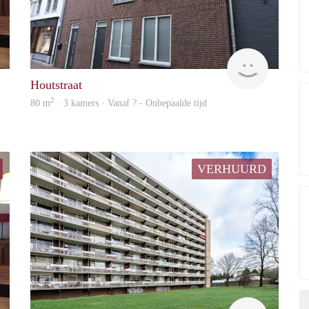
Beheer
Beheer
Houtstraat
2
80 m
· 3 kamers · Vanaf ? - Onbepaalde tijd
VERHUURD
Beheer
KI