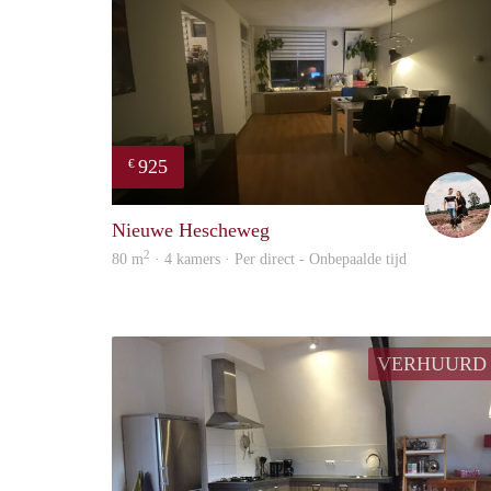
925
€
Nieuwe Hescheweg
2
80 m
· 4 kamers · Per direct - Onbepaalde tijd
VERHUURD