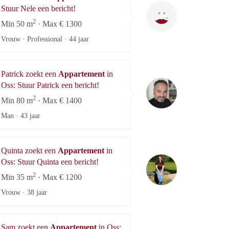
Nele
Stuur Nele een bericht!
2
Min 50 m
· Max € 1300
Vrouw · Professional ·
44 jaar
Patrick zoekt een
Appartement
in
Patrick
Oss: Stuur Patrick een bericht!
2
Min 80 m
· Max € 1400
Man ·
43 jaar
Quinta zoekt een
Appartement
in
Quinta
Oss: Stuur Quinta een bericht!
2
Min 35 m
· Max € 1200
Vrouw ·
38 jaar
Sam zoekt een
Appartement
in Oss: