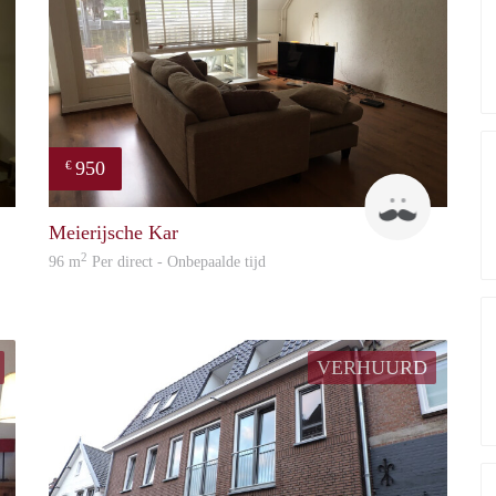
950
€
Fabienne
Mark
Meierijsche Kar
2
96 m
Per direct - Onbepaalde tijd
VERHUURD